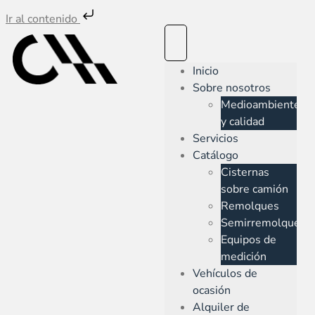
Ir al contenido
Inicio
Sobre nosotros
Medioambiente
y calidad
Servicios
Catálogo
Cisternas
sobre camión
Remolques
Semirremolques
Equipos de
medición
Vehículos de
ocasión
Alquiler de