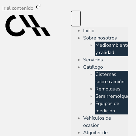
Ir al contenido
Inicio
Sobre nosotros
Medioambiente
y calidad
Servicios
Catálogo
Cisternas
sobre camión
Remolques
Semirremolques
Equipos de
medición
Vehículos de
ocasión
Alquiler de