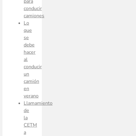
para
conducir
camiones
Lo
que
se
debe
hacer
al
conducir
un
camión
en
verano
Llamamiento
de
la
CETM
a