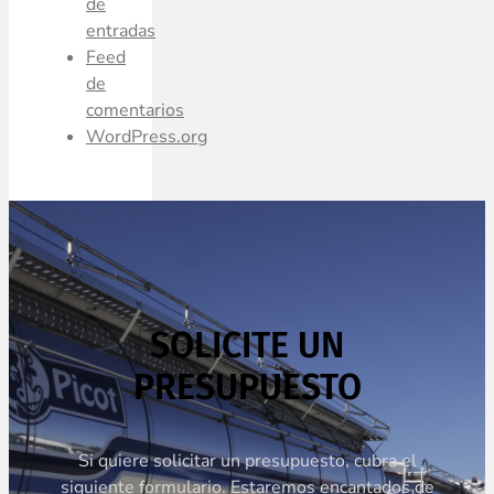
de
entradas
Feed
de
comentarios
WordPress.org
SOLICITE UN
PRESUPUESTO
Si quiere solicitar un presupuesto, cubra el
siguiente formulario. Estaremos encantados de