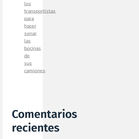
los
transportistas
para
hacer
sonar
las
bocinas
de
sus
camiones
Comentarios
recientes