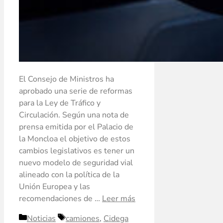
El Consejo de Ministros ha
aprobado una serie de reformas
para la Ley de Tráfico y
Circulación. Según una nota de
prensa emitida por el Palacio de
la Moncloa el objetivo de estos
cambios legislativos es tener un
nuevo modelo de seguridad vial
alineado con la política de la
Unión Europea y las
recomendaciones de …
Leer más
Noticias
camiones
,
Cidega