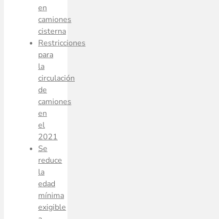
en
camiones
cisterna
Restricciones
para
la
circulación
de
camiones
en
el
2021
Se
reduce
la
edad
mínima
exigible
a