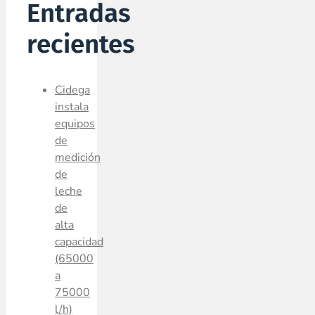
Entradas
recientes
Cidega
instala
equipos
de
medición
de
leche
de
alta
capacidad
(65000
a
75000
l/h)