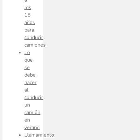
los
18
años
para
conducir
camiones
Lo
que
se
debe
hacer
al
conducir
un
camión
en
verano
Llamamiento