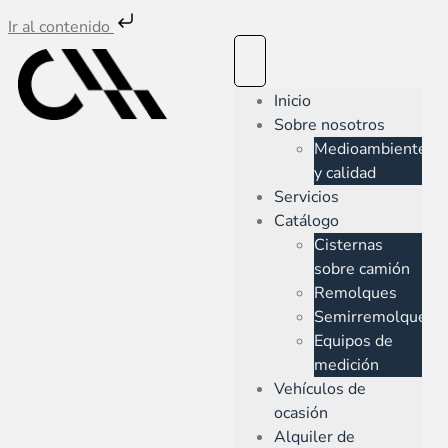
Ir al contenido
Inicio
Sobre nosotros
Medioambiente
y calidad
Servicios
Catálogo
Cisternas
sobre camión
Remolques
Semirremolques
Equipos de
medición
Vehículos de
ocasión
Alquiler de